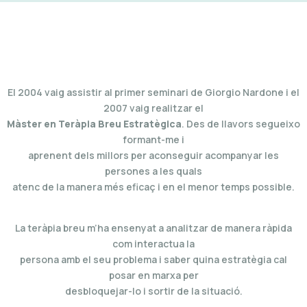
El 2004 vaig assistir al primer seminari de Giorgio Nardone i el
2007 vaig realitzar el
Màster en Teràpia Breu Estratègica
. Des de llavors segueixo
formant-me i
aprenent dels millors per aconseguir acompanyar les
persones a les quals
atenc de la manera més eficaç i en el menor temps possible.
La teràpia breu m’ha ensenyat a analitzar de manera ràpida
com interactua la
persona amb el seu problema i saber quina estratègia cal
posar en marxa per
desbloquejar-lo i sortir de la situació.