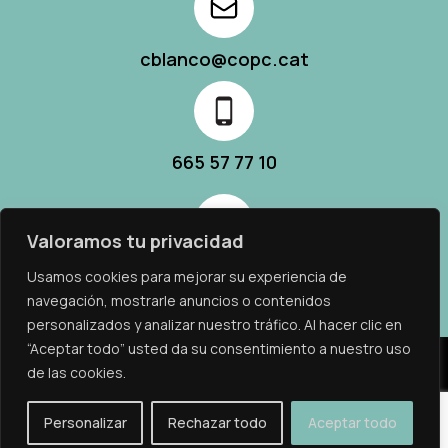
cblanco@copc.cat
665 57 77 10
Valoramos tu privacidad
C/ Altafulla 8, 3r 2ª 08302 Mataró
Usamos cookies para mejorar su experiencia de
navegación, mostrarle anuncios o contenidos
personalizados y analizar nuestro tráfico. Al hacer clic en
“Aceptar todo” usted da su consentimiento a nuestro uso
© 2023 chantal Blanco
de las cookies.
Política de cookies
Personalizar
Rechazar todo
Aceptar todo
Avís legal