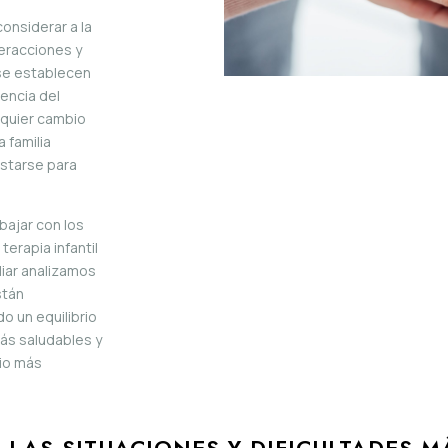
considerar a la
teracciones y
 se establecen
vencia del
alquier cambio
 familia
ustarse para
bajar con los
erapia infantil
liar analizamos
stán
o un equilibrio
más saludables y
rio más