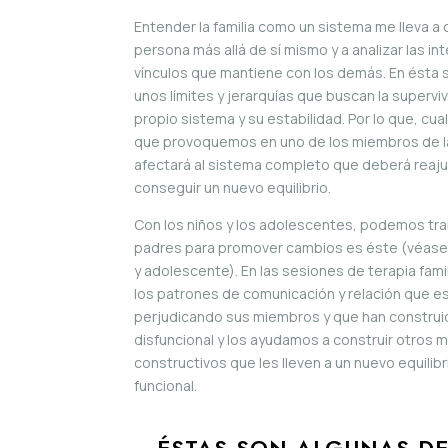
Entender la familia como un sistema me lleva a 
persona más allá de sí mismo y a analizar las in
vínculos que mantiene con los demás. En ésta
unos límites y jerarquías que buscan la supervi
propio sistema y su estabilidad. Por lo que, cu
que provoquemos en uno de los miembros de la
afectará al sistema completo que deberá reaj
conseguir un nuevo equilibrio.
Con los niños y los adolescentes, podemos tra
padres para promover cambios es éste (véase t
y adolescente). En las sesiones de terapia fami
los patrones de comunicación y relación que e
perjudicando sus miembros y que han construid
disfuncional y los ayudamos a construir otros 
constructivos que les lleven a un nuevo equilib
funcional.